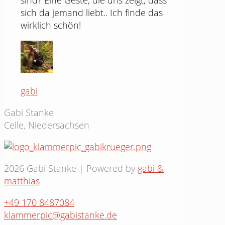
sich da jemand liebt.. Ich finde das
wirklich schön!
gabi
Gabi Stanke
Celle, Niedersachsen
2026 Gabi Stanke | Powered by
gabi &
matthias
+49 170 8487084
klammerpic@gabistanke.de