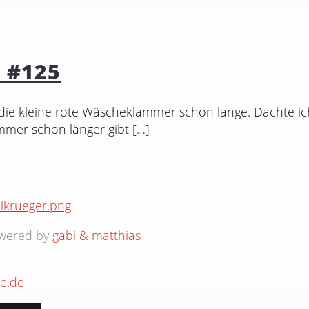
 #125
ie kleine rote Wäscheklammer schon lange. Dachte ich
mmer schon länger gibt
[…]
owered by
gabi & matthias
e.de