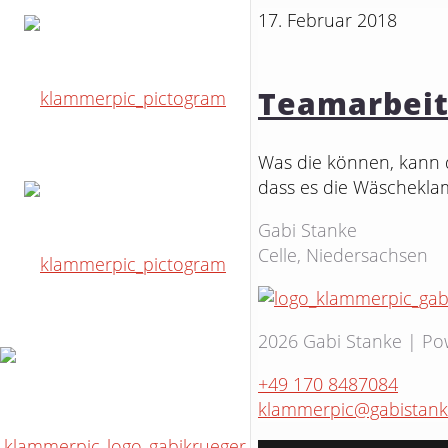
17. Februar 2018
Teamarbeit
Was die können, kann d
dass es die Wäschekla
Gabi Stanke
Celle, Niedersachsen
2026 Gabi Stanke | P
+49 170 8487084
klammerpic@gabistank