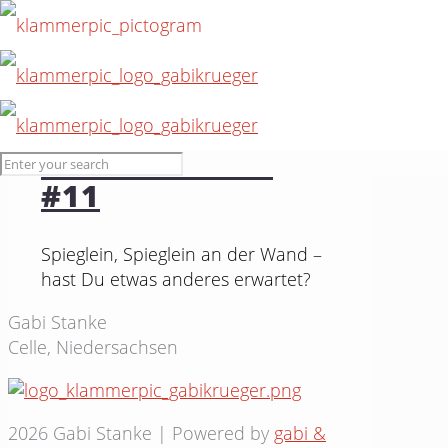
6. Juli 2015
Selbstverliebt
#11
Spieglein, Spieglein an der Wand –
hast Du etwas anderes erwartet?
Gabi Stanke
Celle, Niedersachsen
2026 Gabi Stanke | Powered by
gabi &