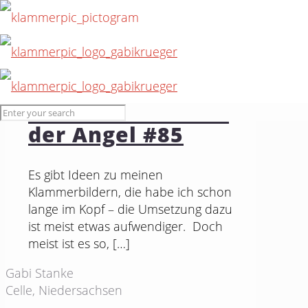
3. September 2015
Ich hab da was an
der Angel #85
Es gibt Ideen zu meinen
Klammerbildern, die habe ich schon
lange im Kopf – die Umsetzung dazu
ist meist etwas aufwendiger. Doch
meist ist es so,
[…]
Gabi Stanke
Celle, Niedersachsen