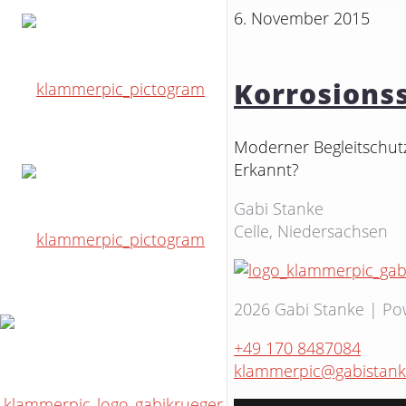
6. November 2015
Korrosions
Moderner Begleitschutz
Erkannt?
Gabi Stanke
Celle, Niedersachsen
2026 Gabi Stanke | P
+49 170 8487084
klammerpic@gabistank