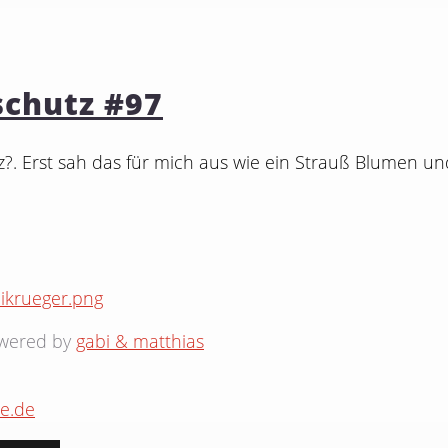
schutz #97
?. Erst sah das für mich aus wie ein Strauß Blumen un
owered by
gabi & matthias
e.de