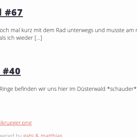
l #67
och mal kurz mit dem Rad unterwegs und musste am n
als ich wieder
[…]
 #40
r Ringe befinden wir uns hier im Düsterwald *schauder*
owered by
gabi & matthias