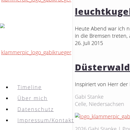
leuchtkuge
Heute Abend war ich n
in die Bremsen treten, 
26. Juli 2015
Düsterwald
Inspiriert von Herr de
Timeline
Gabi Stanke
Über mich
Celle, Niedersachsen
Datenschutz
Impressum/Kontakt
2026 Gabi Stanke | P